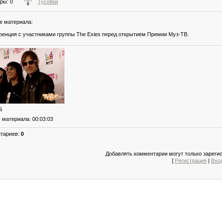
тры
: 0
Тусовки
е материала
:
енция с участниками группы The Exies перед открытием Премии Муз-ТВ.
й
ь материала
: 00:03:03
нтариев
:
0
Добавлять комментарии могут только зареги
[
Регистрация
|
Вхо