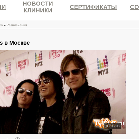
НОВОСТИ
ИИ
СЕРТИФИКАТЫ
СО
КЛИНИКИ
ео
»
Развлечения
es в Москве
00:03:03