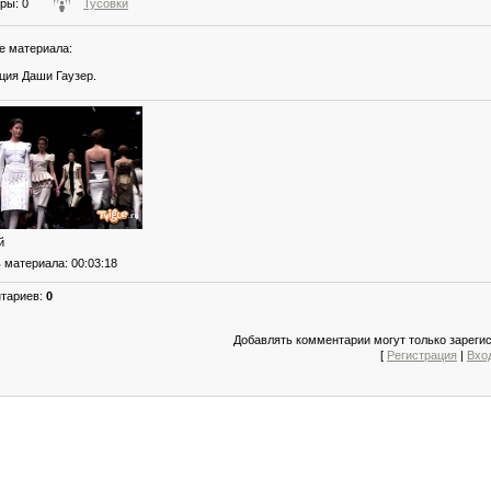
тры
: 0
Тусовки
е материала
:
ция Даши Гаузер.
й
ь материала
: 00:03:18
нтариев
:
0
Добавлять комментарии могут только зареги
[
Регистрация
|
Вхо