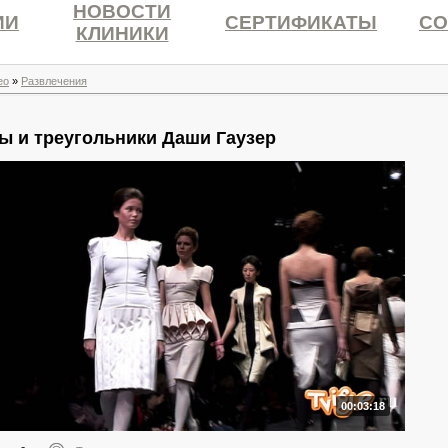
НОВОСТИ
ИИ
СЕРТИФИКАТЫ
СО
КЛИНИКИ
ео
»
Развлечения
ы и треугольники Даши Гаузер
00:03:18