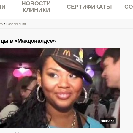
НОВОСТИ
ИИ
СЕРТИФИКАТЫ
СО
КЛИНИКИ
ео
»
Развлечения
зды в «Макдоналдсе»
00:02:47