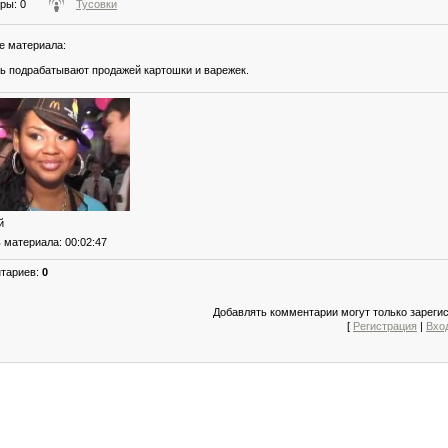
тры
: 0
Тусовки
е материала
:
ь подрабатывают продажей картошки и варежек.
й
ь материала
: 00:02:47
нтариев
:
0
Добавлять комментарии могут только зареги
[
Регистрация
|
Вхо