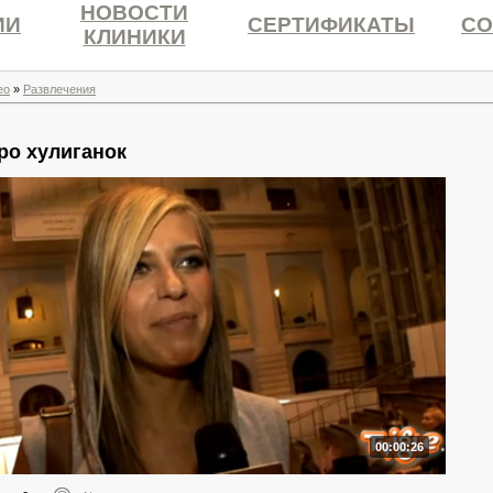
НОВОСТИ
ИИ
СЕРТИФИКАТЫ
СО
КЛИНИКИ
ео
»
Развлечения
ро хулиганок
00:00:26