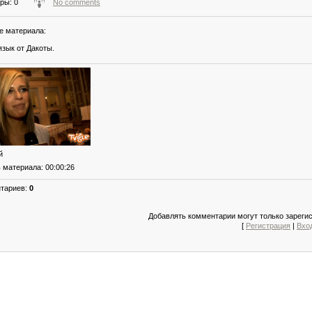
тры
: 0
No comments
е материала
:
язык от Дакоты.
й
ь материала
: 00:00:26
нтариев
:
0
Добавлять комментарии могут только зареги
[
Регистрация
|
Вхо