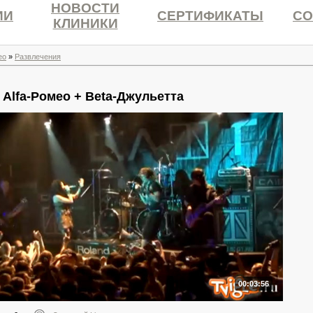
НОВОСТИ
ИИ
СЕРТИФИКАТЫ
СО
КЛИНИКИ
ео
»
Развлечения
Alfa-Ромео + Beta-Джульетта
00:03:56