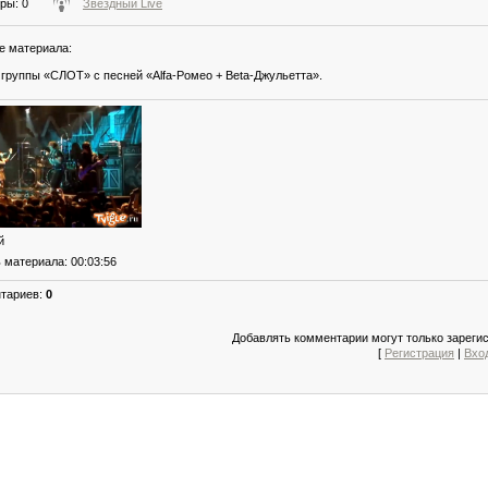
тры
: 0
Звездный Live
е материала
:
группы «СЛОТ» с песней «Alfa-Ромео + Beta-Джульетта».
й
ь материала
: 00:03:56
нтариев
:
0
Добавлять комментарии могут только зареги
[
Регистрация
|
Вхо