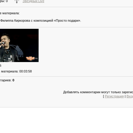
тры
: 0
Звездный Live
е материала
:
Филиппа Киркорова с композицией «Просто подари».
й
ь материала
: 00:03:58
нтариев
:
0
Добавлять комментарии могут только зареги
[
Регистрация
|
Вхо