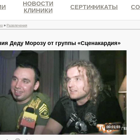
НОВОСТИ
ИИ
СЕРТИФИКАТЫ
СО
КЛИНИКИ
ео
»
Развлечения
ия Деду Морозу от группы «Сценакардия»
00:01:03