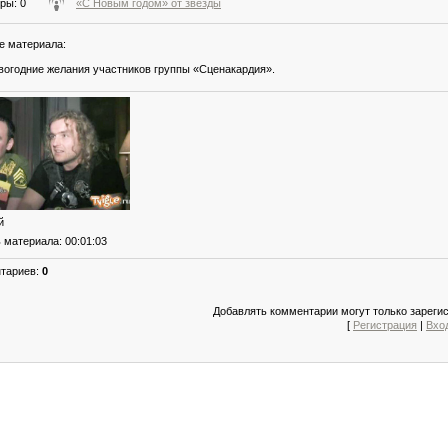
тры
: 0
«С Новым годом» от звезды
е материала
:
огодние желания участников группы «Сценакардия».
й
ь материала
: 00:01:03
нтариев
:
0
Добавлять комментарии могут только зареги
[
Регистрация
|
Вхо