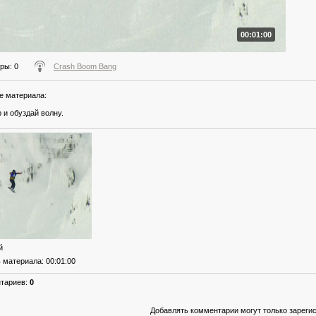
00:01:00
тры
: 0
Crash Boom Bang
е материала
:
 и обуздай волну.
й
ь материала
: 00:01:00
нтариев
:
0
Добавлять комментарии могут только зареги