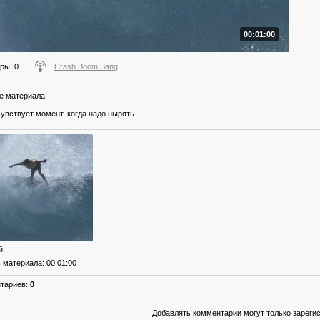
00:01:00
тры
: 0
Crash Boom Bang
е материала
:
увствует момент, когда надо нырять.
й
ь материала
: 00:01:00
нтариев
:
0
Добавлять комментарии могут только зареги