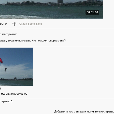
00:01:00
тры
: 0
Crash Boom Bang
е материала
:
огает, вода не помогает. Кто поможет спортсмену?
й
ь материала
: 00:01:00
нтариев
:
0
Добавлять комментарии могут только зареги