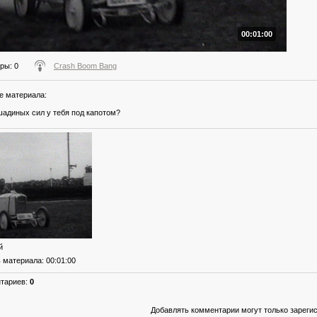
00:01:00
тры
: 0
Crash Boom Bang
е материала
:
шадиных сил у тебя под капотом?
й
ь материала
: 00:01:00
нтариев
:
0
Добавлять комментарии могут только зареги