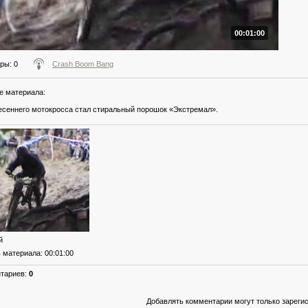
00:01:00
тры
: 0
Crash Boom Bang
е материала
:
сеннего мотокросса стал стиральный порошок «Экстремал».
й
ь материала
: 00:01:00
нтариев
:
0
Добавлять комментарии могут только зареги