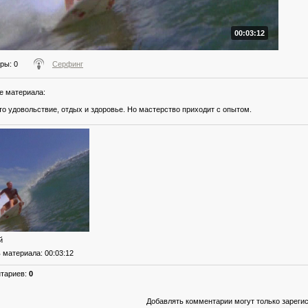
00:03:12
тры
: 0
Серфинг
е материала
:
о удовольствие, отдых и здоровье. Но мастерство приходит с опытом.
й
ь материала
: 00:03:12
нтариев
:
0
Добавлять комментарии могут только зареги