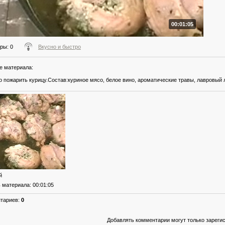
00:01:05
тры
: 0
Вкусно и быстро
е материала
:
о пожарить курицу.Состав:куриное мясо, белое вино, ароматические травы, лавровый л
й
ь материала
: 00:01:05
нтариев
:
0
Добавлять комментарии могут только зареги