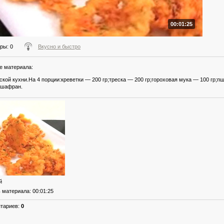
00:01:25
тры
: 0
Вкусно и быстро
е материала
:
ской кухни.На 4 порции:креветки — 200 гр;треска — 200 гр;гороховая мука — 100 гр;п
 шафран.
й
ь материала
: 00:01:25
нтариев
:
0