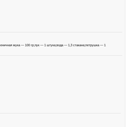
шеничная мука — 100 гр;лук — 1 штука;вода — 1,3 стакана;петрушка — 1