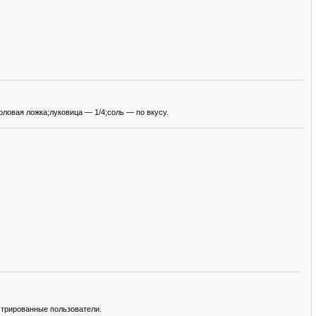
ловая ложка;луковица — 1/4;соль — по вкусу.
стрированные пользователи.