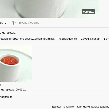
00:01:11
тры
: 0
Вкусно и быстро
е материала
:
товления томатного соуса.Состав:помидоры — 5 штук;чеснок — 1 зубчик;сахар — 1 сто
й
ь материала
: 00:01:11
нтариев
:
0
Добавлять комментарии могут только зареги