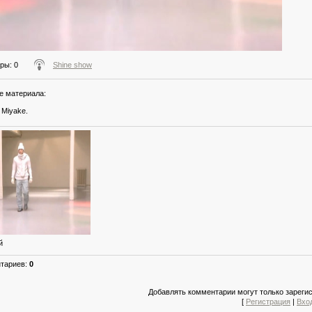
тры
: 0
Shine show
е материала
:
 Miyake.
й
нтариев
:
0
Добавлять комментарии могут только зареги
[
Регистрация
|
Вхо