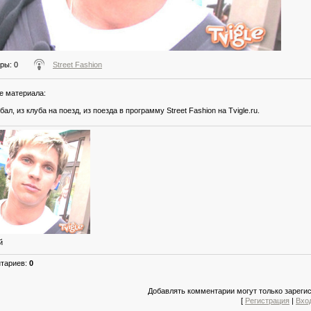
тры
: 0
Street Fashion
е материала
:
бал, из клуба на поезд, из поезда в программу Street Fashion на Tvigle.ru.
й
нтариев
:
0
Добавлять комментарии могут только зареги
[
Регистрация
|
Вхо