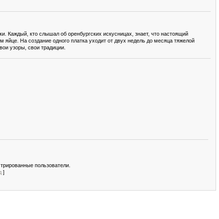
тки. Каждый, кто слышал об оренбургских искусницах, знает, что настоящий
м яйце. На создание одного платка уходит от двух недель до месяца тяжелой
вои узоры, свои традиции.
стрированные пользователи.
д
]