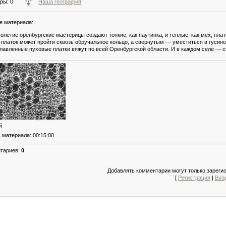
тры
: 0
Наша география
е материала
:
толетие оренбургские мастерицы создают тонкие, как паутинка, и теплые, как мех, пла
 платок может пройти сквозь обручальное кольцо, а свернутым — уместиться в гусино
лавленные пуховые платки вяжут по всей Оренбургской области. И в каждом селе — с
й
ь материала
: 00:15:00
нтариев
:
0
Добавлять комментарии могут только зареги
[
Регистрация
|
Вхо