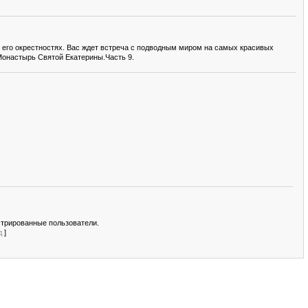
 его окрестностях. Вас ждет встреча с подводным миром на самых красивых
и Монастырь Святой Екатерины.Часть 9.
стрированные пользователи.
д
]