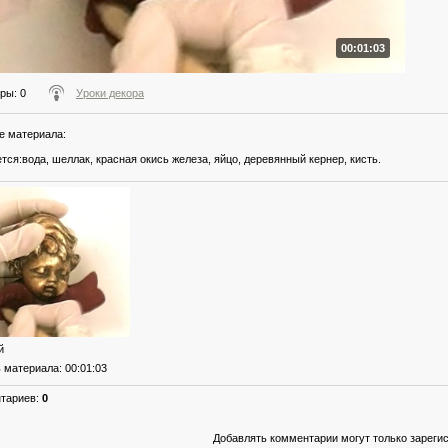
00:01:03
тры
: 0
Уроки декора
е материала
:
тся:вода, шеллак, красная окись железа, яйцо, деревянный кернер, кисть.
й
ь материала
: 00:01:03
нтариев
:
0
Добавлять комментарии могут только зареги