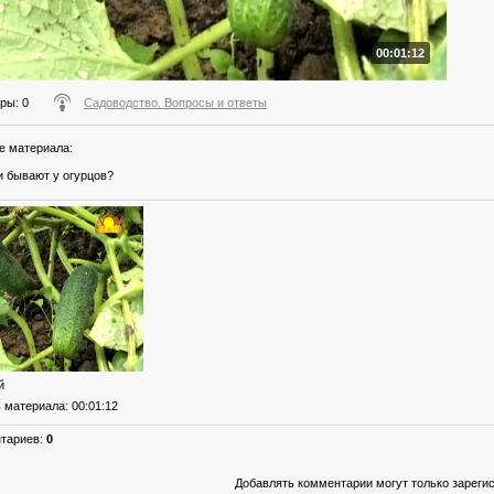
00:01:12
тры
: 0
Садоводство. Вопросы и ответы
е материала
:
и бывают у огурцов?
й
ь материала
: 00:01:12
нтариев
:
0
Добавлять комментарии могут только зареги